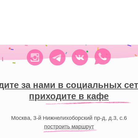
 за нами в социальных сетях и
приходите в кафе
сква, 3-й Нижнелихоборский пр-д, д.3, c.6
построить маршрут
Москва,
Малый Казённый пер., 16с1/14
построить маршрут