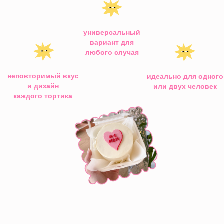
каждого тортика
Сколько стоит?
Стоимость основы мини-торта
1850 руб.
за 400 гр
Дальнейшая стоимость зависит
от сложности декора:
Легкий декор
+200р
короткая надпись и
несложный рисунок