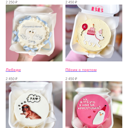
2 250
₽
2 450
₽
Лебеди
Пёсик с тортом
2 450
₽
2 450
₽
Свяжитесь с нами