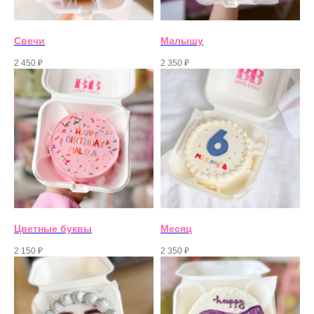
Свечи
Малышу
2 450
₽
2 350
₽
Цветные буквы
Месяц
2 150
₽
2 350
₽