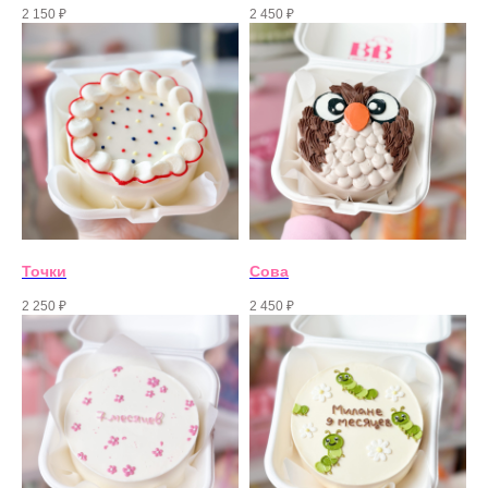
2 150
₽
2 450
₽
Точки
Сова
2 250
₽
2 450
₽