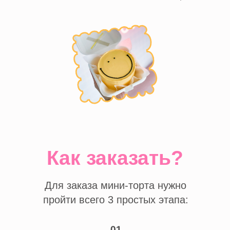
Киндер Буэно, Сникерс,
BB cake, Лесные ягоды
02
выбрать сложность
Ниже представлены варианты декора
доступные для мини-тортов
03
обсудить с менеджером
После того как вы соберете свой идеальный
бенто-торт, перейдите по ссылке для того,
чтобы обсудить детали