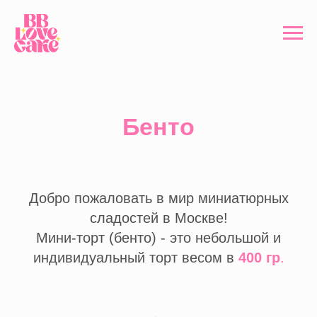
Бенто
Добро пожаловать в мир миниатюрных
сладостей в Москве!
Мини-торт (бенто) - это небольшой и
индивидуальный торт весом в
400 гр
.
универсальный
вариант для
любого случая
неповторимый вкус
идеально для одного
и дизайн
или двух человек