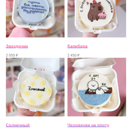
Звездочки
Капибара
2 050
₽
2 450
₽
Солнечный
Человечки на плоту