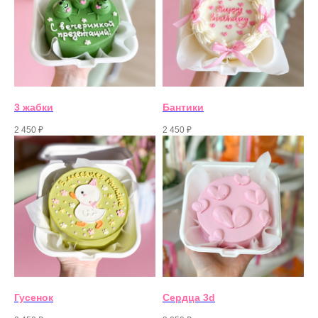
3 жабки
Бантики
Следите за нами в
2 450
₽
2 450
₽
социальных сетях и
приходите в кафе
Москва, 3-й Нижнелихоборский
пр-д, д.3, c.6
построить маршрут
Москва,
Малый Казённый пер.,
16с1/14
построить маршрут
Гусенок
Сердца 3d