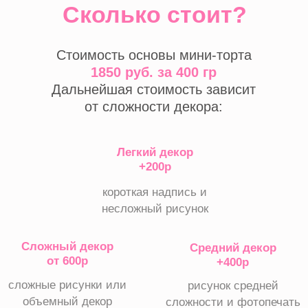
Сложный декор
Средний декор
от 600р
+400р
сложные рисунки или
рисунок средней
объемный декор
сложности и фотопечать
Как заказать?
Для заказа мини-торта нужно
пройти всего 3 простых этапа:
01
выбрать
вкус
Для мини-тортов доступно 4 вкуса: