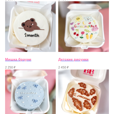
Мишка брауни
Детские рисунки
2 250
₽
2 450
₽