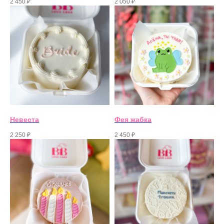
2 450
₽
2 050
₽
Невеста
Фея жабка
2 250
₽
2 450
₽