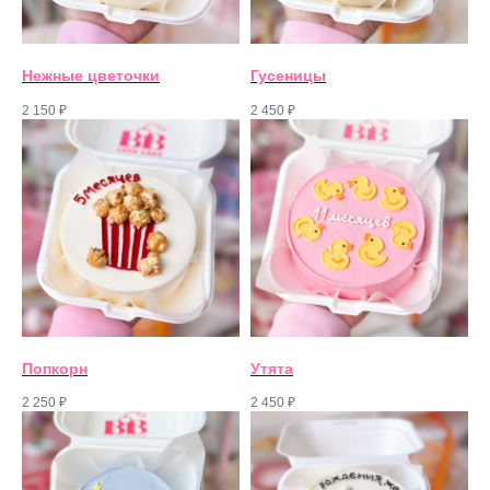
Нежные цветочки
Гусеницы
2 150
₽
2 450
₽
Попкорн
Утята
2 250
₽
2 450
₽