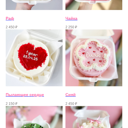
Наши специалисты ответят на все
вопросы
Раф
Чайка
2 450
₽
2 250
₽
Написать менеджеру
Часы работы менеджеров: 09:00 -
20:00
Пылающее сердце
Сияй
2 150
₽
2 450
₽