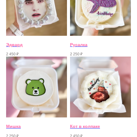
Эдвард
Русалка
2 450
₽
2 250
₽
Мишка
Кот в колпаке
2 250
₽
2 450
₽