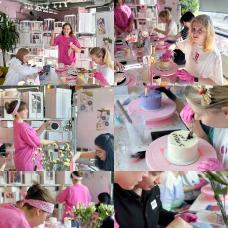
Где проводятся
мастер-классы
г. Москва, 3-й Нижнелихоборский проезд,
д.3, стр. 6
Все мастер-классы мы проводим в
нашем кафе.
Парковка для наших посетителей
на охраняемой территории бесплатна.
построить
маршрут