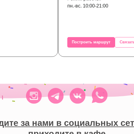
пн.-вс. 10:00-21:00
 за нами в социальных сетях и
Построить маршрут
Связат
приходите в кафе
сква, 3-й Нижнелихоборский пр-д, д.3, c.6
построить маршрут
Москва,
Малый Казённый пер., 16с1/14
построить маршрут